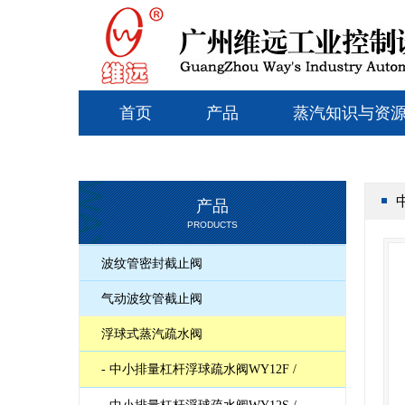
首页
产品
蒸汽知识与资
产品
PRODUCTS
波纹管密封截止阀
气动波纹管截止阀
浮球式蒸汽疏水阀
- 中小排量杠杆浮球疏水阀WY12F /