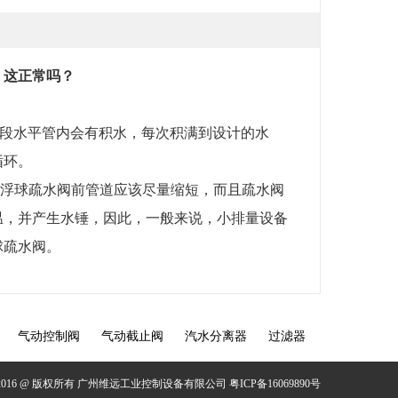
，这正常吗？
段水平管内会有积水，每次积满到设计的水
循环。
浮球疏水阀前管道应该尽量缩短，而且疏水阀
温，并产生水锤，因此，一般来说，小排量设备
球疏水阀。
气动控制阀
气动截止阀
汽水分离器
过滤器
2016 @ 版权所有 广州维远工业控制设备有限公司
粤ICP备16069890号