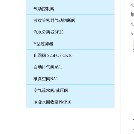
气动控制阀
波纹管密封气动切断阀
汽水分离器SP25
Y型过滤器
止回阀 S25FC / CK16
自动排气阀AV1
破真空阀BA1
空气疏水阀/减压阀
冷凝水回收泵PMP16