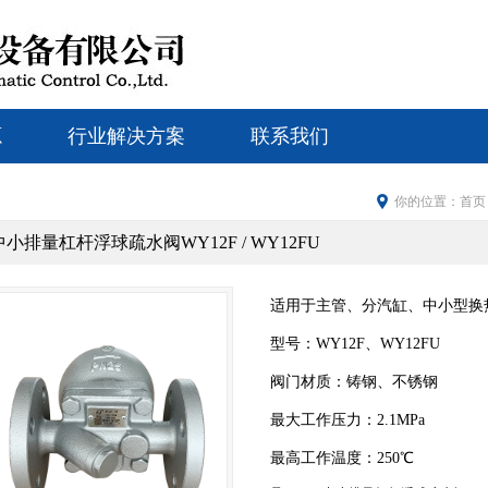
源
行业解决方案
联系我们
你的位置：
首页
中小排量杠杆浮球疏水阀WY12F / WY12FU
适用于主管、分汽缸、中小型换
型号：WY12F、WY12FU
阀门材质：铸钢、不锈钢
最大工作压力：
2.1MPa
最高工作温度：2
50
℃