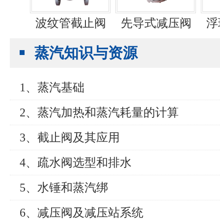
波纹管截止阀
先导式减压阀
浮
蒸汽知识与资源
1、蒸汽基础
2、蒸汽加热和蒸汽耗量的计算
3、截止阀及其应用
4、疏水阀选型和排水
5、水锤和蒸汽绑
6、减压阀及减压站系统