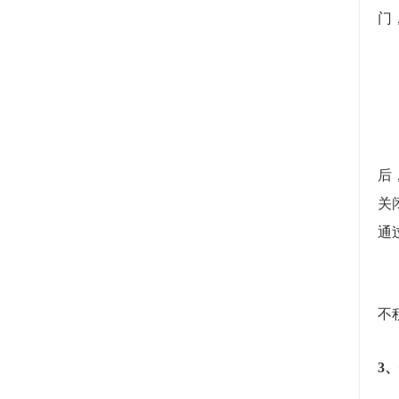
门
3
后
关
通
不
3