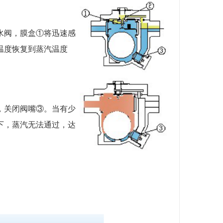
水阀，膜盒①将迅速感
温度恢复到蒸汽温度
，关闭阀嘴③。当有少
下，蒸汽无法通过，达