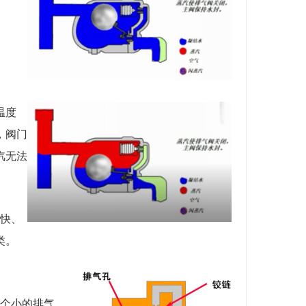
温度
，阀门
汽无法
快、
类。
个小的排气