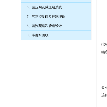
6、减压阀及减压站系统
7、气动控制阀及控制理论
8、蒸汽配送和管道设计
9、冷凝水回收
①
嘴
盒
连