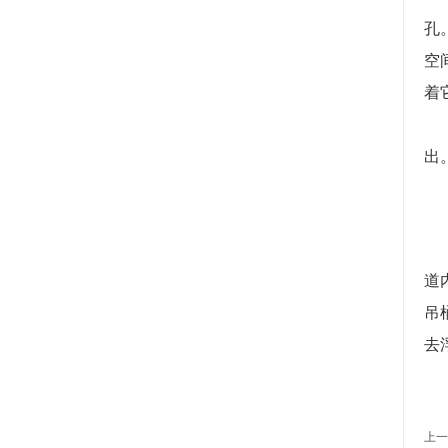
孔
空
着
出
道
吊
去
上一