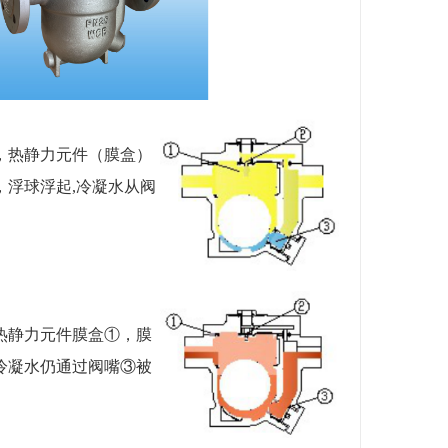
，热静力元件（膜盒）
浮球浮起,冷凝水从阀
热静力元件膜盒①，膜
冷凝水仍通过阀嘴③被