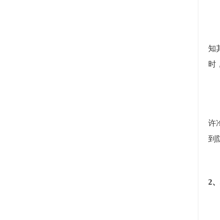
知
时
许
到
2