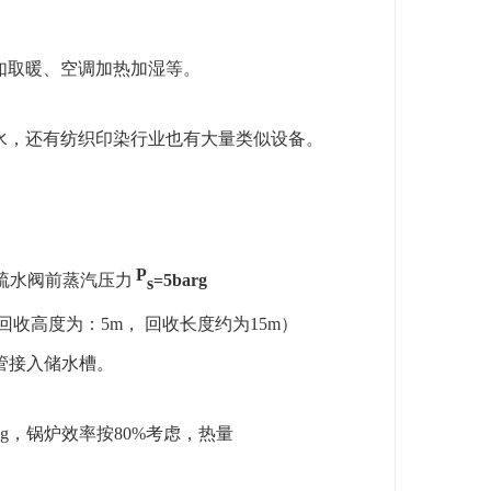
。
有如取暖、空调加热加湿等。
用水，还有纺织印染行业也有大量类似设备。
P
疏水阀前蒸汽压力
=5barg
s
回收高度为：5m， 回收长度约为15m）
收管接入储水槽。
。
/kg，锅炉效率按80%考虑，热量