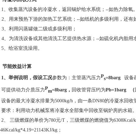
1、收集蒸汽设备的冷凝水，返回锅炉给水系统；--如热力除氧
2、用来预热下游的加热工艺系统；--如纸机的多级利用，还
3、利用闪蒸罐做二级或多级利用；
4、为清洗设备或其他清洗工艺提供热水源；--如硫化机内胎
5、给浴室洗澡用。
、节能效益计算
P
1
、举例说明，假设工况
参数为：主管蒸汽压力
=8barg
设备
s
P
可提供动力介质压力
=8barg
，
回收管背压约为
Pb=1barg
（
m
设备的最大冷凝水排量为5000kg/h，由一条DN80的冷凝水回
要求：利用动力机械泵将冷凝水全部集中回收至锅炉房的水箱
2、 三级燃煤的单价为780元/T，三级燃煤的燃烧值为6308Kcal
46Kcal/kg*4.19=21143KJ/kg；