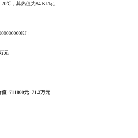
0℃，其热值为84 KJ/kg。
；
08000000KJ；
g
万元
价值
=711800
元
=71.2
万元
。