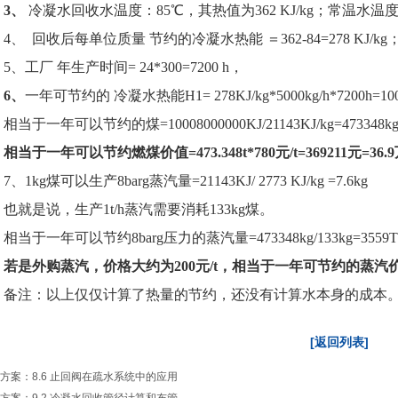
3
、
冷凝水回收水温度：85℃，其热值为362 KJ/kg；常温水温度 2
4、 回收后每单位质量 节约的冷凝水热能 ＝362-84=278 KJ/kg
5、工厂 年生产时间= 24*300=7200 h，
6
、
一年可节约的 冷凝水热能H1= 278KJ/kg*5000kg/h*7200h=100
相当于一年可以节约的煤=10008000000KJ/21143KJ/kg=473348k
相当于一年可以节约燃煤价值
=
473.348t*780
元
/t=369211
元
=36.9
7、1kg煤可以生产8barg蒸汽量=21143KJ/ 2773 KJ/kg =7.6kg
也就是说，生产1t/h蒸汽需要消耗133kg煤。
相当于一年可以节约8barg压力的蒸汽量=473348kg/133kg=3559T
若是外购蒸汽，价格大约为
200
元
/t
，相当于一年可节约的蒸汽
备注：以上仅仅计算了热量的节约，还没有计算水本身的成本
[返回列表]
方案：8.6 止回阀在疏水系统中的应用
方案：9.2 冷凝水回收管径计算和布管